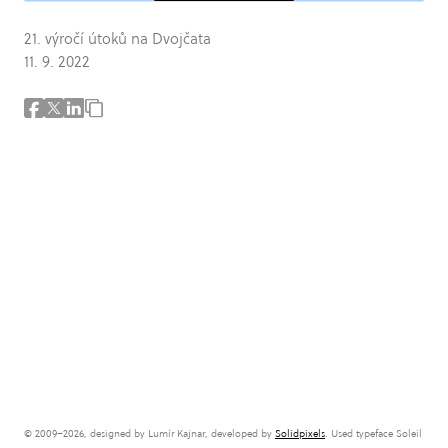
21. výročí útoků na Dvojčata
11. 9. 2022
© 2009–2026, designed by Lumír Kajnar, developed by
Solidpixels
. Used typeface Soleil