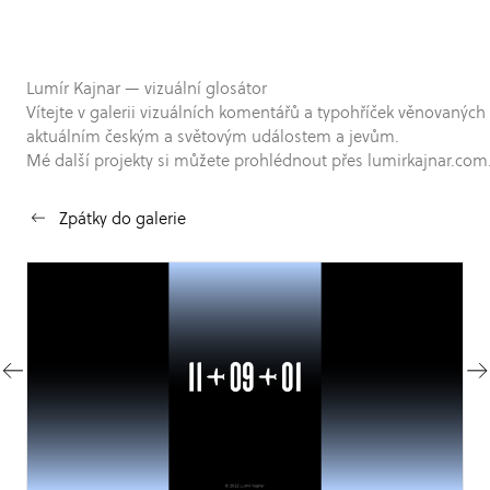
Lumír Kajnar — vizuální glosátor
Vítejte v galerii vizuálních komentářů a typohříček věnovaných
aktuálním českým a světovým událostem a jevům.
Mé další projekty si můžete prohlédnout přes lumirkajnar.com
Zpátky do galerie