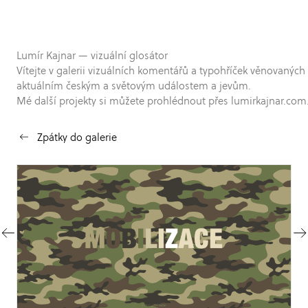
Lumír Kajnar — vizuální glosátor
Vítejte v galerii vizuálních komentářů a typohříček věnovaných
aktuálním českým a světovým událostem a jevům.
Mé další projekty si můžete prohlédnout přes lumirkajnar.com
Zpátky do galerie