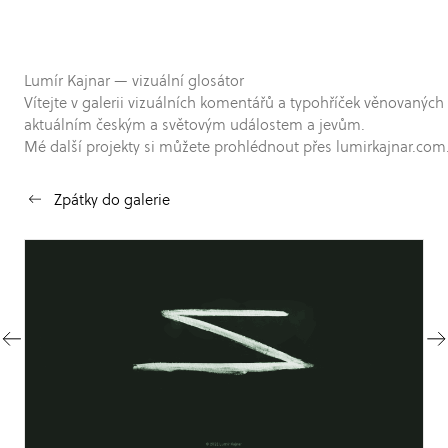
Lumír Kajnar — vizuální glosátor
Vítejte v galerii vizuálních komentářů a typohříček věnovaných
aktuálním českým a světovým událostem a jevům.
Mé další projekty si můžete prohlédnout přes lumirkajnar.com
Zpátky do galerie