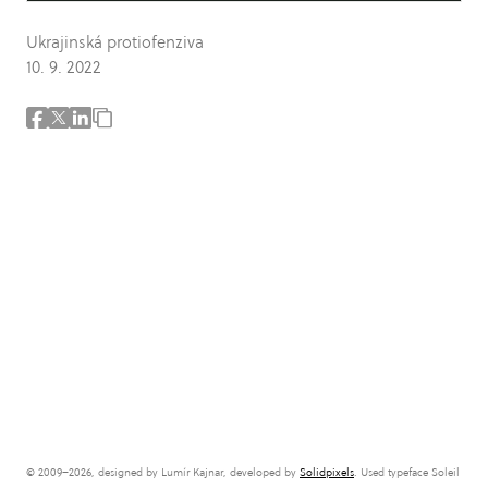
Ukrajinská protiofenziva
10. 9. 2022
© 2009–2026, designed by Lumír Kajnar, developed by
Solidpixels
. Used typeface Soleil