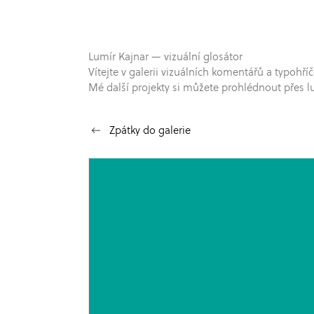
Lumír Kajnar — vizuální glosátor
Vítejte v galerii vizuálních komentářů a typo
Mé další projekty si můžete prohlédnout přes l
Zpátky do galerie