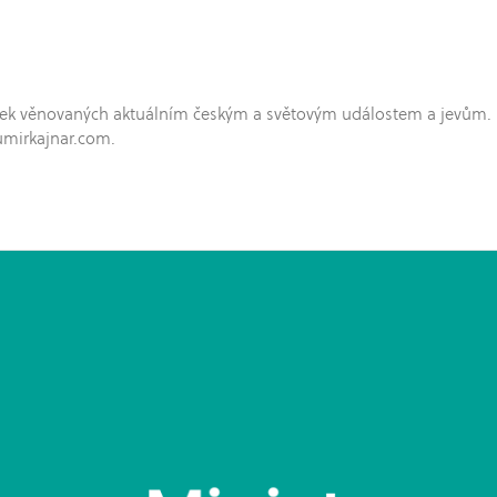
hříček věnovaných aktuálním českým a světovým událostem a jevům.
umirkajnar.com.