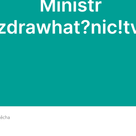
těcha