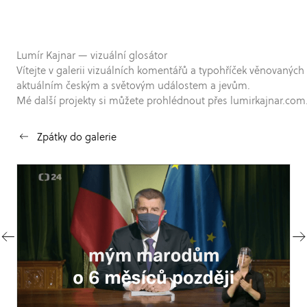
Lumír Kajnar — vizuální glosátor
Vítejte v galerii vizuálních komentářů a typohříček věnovaných
aktuálním českým a světovým událostem a jevům.
Mé další projekty si můžete prohlédnout přes lumirkajnar.com
Zpátky do galerie