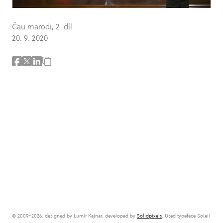
Čau marodi, 2. díl
20. 9. 2020
© 2009–2026, designed by Lumír Kajnar, developed by
Solidpixels
. Used typeface Soleil