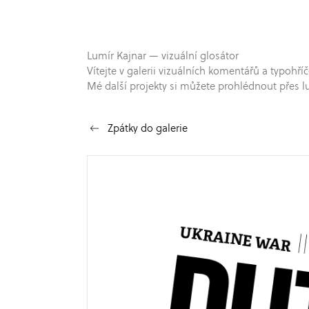
Lumír Kajnar — vizuální glosátor
Vítejte v galerii vizuálních komentářů a typo
Mé další projekty si můžete prohlédnout přes l
Zpátky do galerie