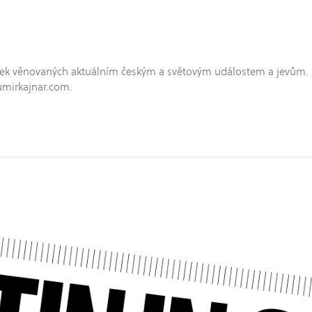
hříček věnovaných aktuálním českým a světovým událostem a jevům.
umirkajnar.com.