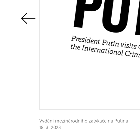
Vydání mezinárodního zatykače na Putina
18. 3. 2023