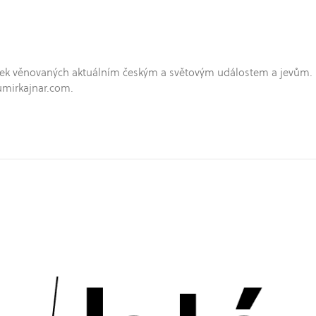
hříček věnovaných aktuálním českým a světovým událostem a jevům.
umirkajnar.com.