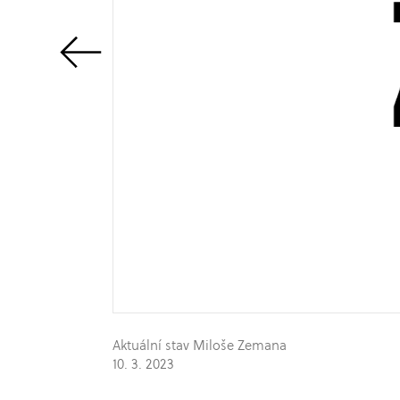
Aktuální stav Miloše Zemana
10. 3. 2023