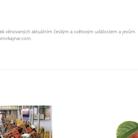
hříček věnovaných aktuálním českým a světovým událostem a jevům.
umirkajnar.com.