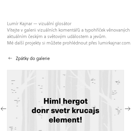
Lumír Kajnar — vizuální glosátor
Vítejte v galerii vizuálních komentářů a typohříček věnovaných
aktuálním českým a světovým událostem a jevům.
Mé další projekty si můžete prohlédnout přes lumirkajnar.com
Zpátky do galerie