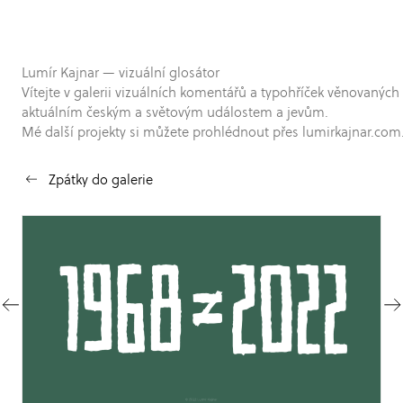
Lumír Kajnar — vizuální glosátor
Vítejte v galerii vizuálních komentářů a typohříček věnovaných
aktuálním českým a světovým událostem a jevům.
Mé další projekty si můžete prohlédnout přes lumirkajnar.com
Zpátky do galerie