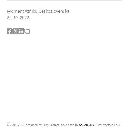
Moment vzniku Československa
28. 10. 2022
© 2009–2026, designed by Lumír Kajnar, developed by
Solidpixels
. Used typeface Soleil