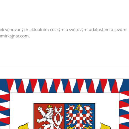
hříček věnovaných aktuálním českým a světovým událostem a jevům.
umirkajnar.com.