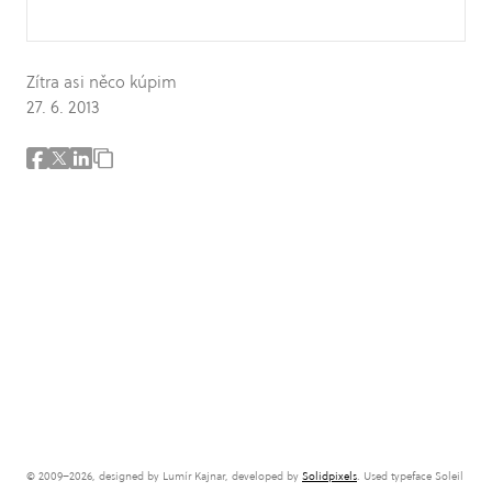
Zítra asi něco kúpim
27. 6. 2013
© 2009–2026, designed by Lumír Kajnar, developed by
Solidpixels
. Used typeface Soleil