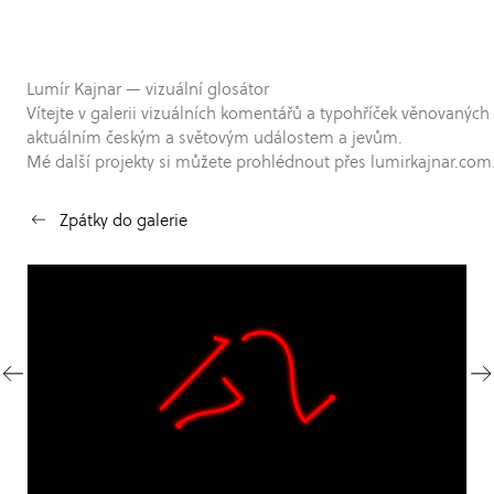
Lumír Kajnar — vizuální glosátor
Vítejte v galerii vizuálních komentářů a typohříček věnovaných
aktuálním českým a světovým událostem a jevům.
Mé další projekty si můžete prohlédnout přes lumirkajnar.com
Zpátky do galerie