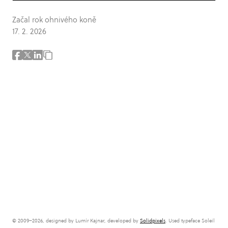
Začal rok ohnivého koně
17. 2. 2026
© 2009–2026, designed by Lumír Kajnar, developed by
Solidpixels
. Used typeface Soleil