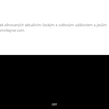
hříček věnovaných aktuálním českým a světovým událostem a jevům.
umirkajnar.com.