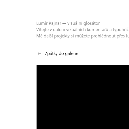
Lumír Kajnar — vizuální glosátor
Vítejte v galerii vizuálních komentářů a typo
Mé další projekty si můžete prohlédnout přes l
Zpátky do galerie