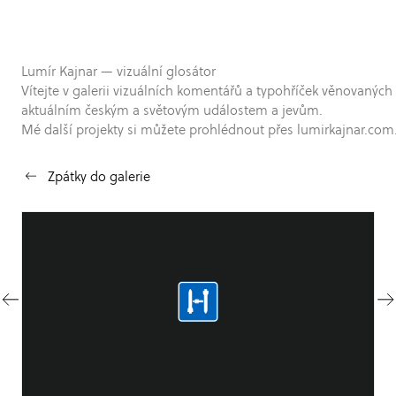
Lumír Kajnar — vizuální glosátor
Vítejte v galerii vizuálních komentářů a typohříček věnovaných
aktuálním českým a světovým událostem a jevům.
Mé další projekty si můžete prohlédnout přes lumirkajnar.com
Zpátky do galerie