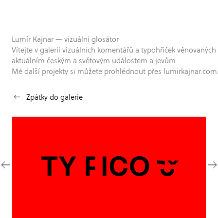
Lumír Kajnar — vizuální glosátor
Vítejte v galerii vizuálních komentářů a typohříček věnovaných
aktuálním českým a světovým událostem a jevům.
Mé další projekty si můžete prohlédnout přes lumirkajnar.com
Zpátky do galerie