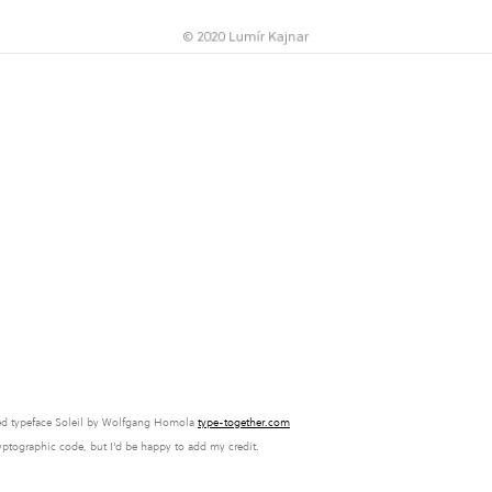
ed typeface Soleil by Wolfgang Homola
type-together.com
ryptographic code, but I'd be happy to add my credit.