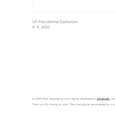
US Presidential Eyelection
4. 11. 2020
© 2009–2026, designed by Lumír Kajnar, developed by
Solidpixels
. Us
Thank you for sharing my work. The visual glosses are protected by a c