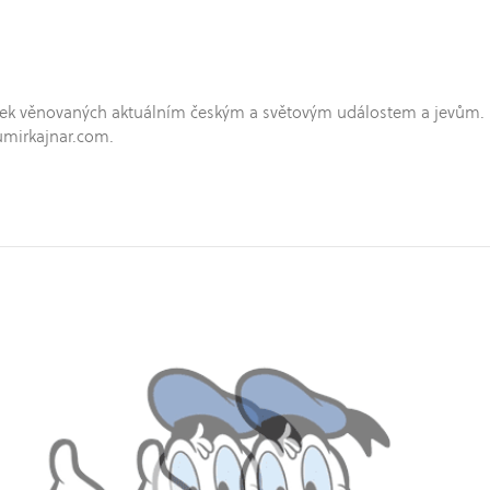
hříček věnovaných aktuálním českým a světovým událostem a jevům.
umirkajnar.com.