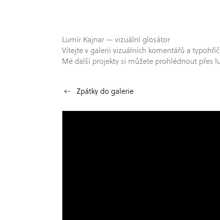
Lumír Kajnar — vizuální glosátor
Vítejte v galerii vizuálních komentářů a typo
Mé další projekty si můžete prohlédnout přes l
Zpátky do galerie