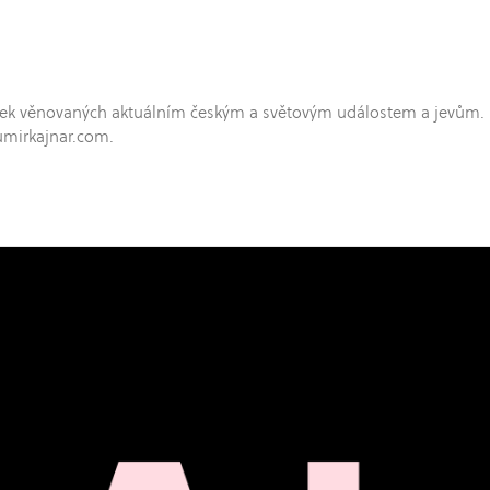
hříček věnovaných aktuálním českým a světovým událostem a jevům.
umirkajnar.com.