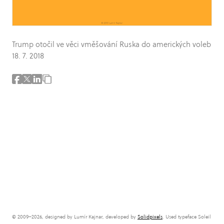
Trump otočil ve věci vměšování Ruska do amerických voleb
18. 7. 2018
© 2009–2026, designed by Lumír Kajnar, developed by
Solidpixels
. Used typeface Soleil