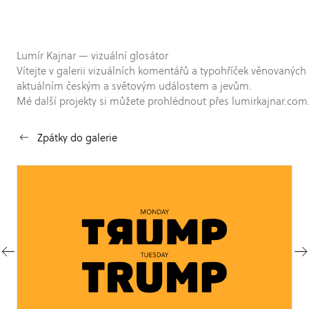
Lumír Kajnar — vizuální glosátor
Vítejte v galerii vizuálních komentářů a typohříček věnovaných
aktuálním českým a světovým událostem a jevům.
Mé další projekty si můžete prohlédnout přes lumirkajnar.com
Zpátky do galerie