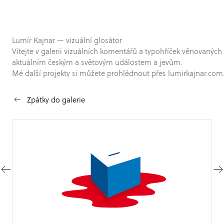
Lumír Kajnar — vizuální glosátor
Vítejte v galerii vizuálních komentářů a typohříček věnovaných
aktuálním českým a světovým událostem a jevům.
Mé další projekty si můžete prohlédnout přes lumirkajnar.com
Zpátky do galerie