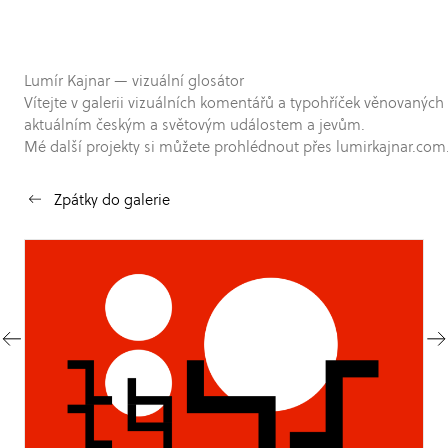
Lumír Kajnar — vizuální glosátor
Vítejte v galerii vizuálních komentářů a typohříček věnovaných
aktuálním českým a světovým událostem a jevům.
Mé další projekty si můžete prohlédnout přes lumirkajnar.com
Zpátky do galerie