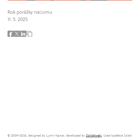
Rok porážky nacismu
11. 5. 2025
© 2009–2026, designed by Lumír Kajnar, developed by
Solidpixels
. Used typeface Soleil