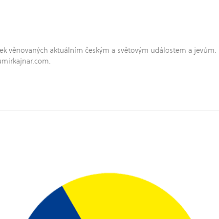
hříček věnovaných aktuálním českým a světovým událostem a jevům.
umirkajnar.com.