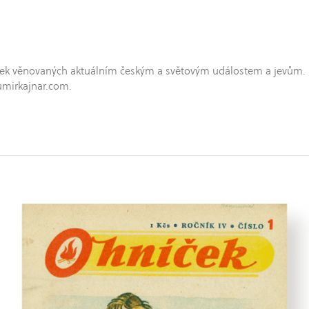
hříček věnovaných aktuálním českým a světovým událostem a jevům.
umirkajnar.com.