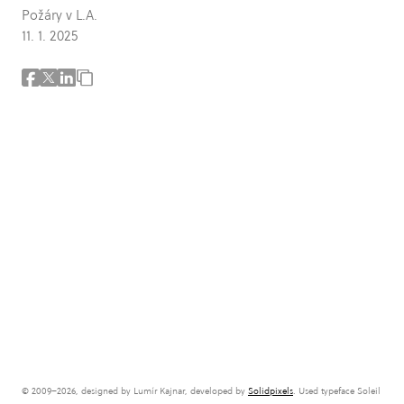
Požáry v L.A.
11. 1. 2025
© 2009–2026, designed by Lumír Kajnar, developed by
Solidpixels
. Used typeface Soleil