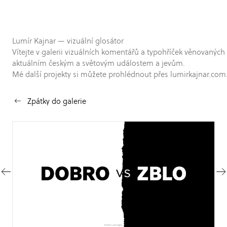
Lumír Kajnar — vizuální glosátor
Vítejte v galerii vizuálních komentářů a typohříček věnovaných
aktuálním českým a světovým událostem a jevům.
Mé další projekty si můžete prohlédnout přes lumirkajnar.com
Zpátky do galerie