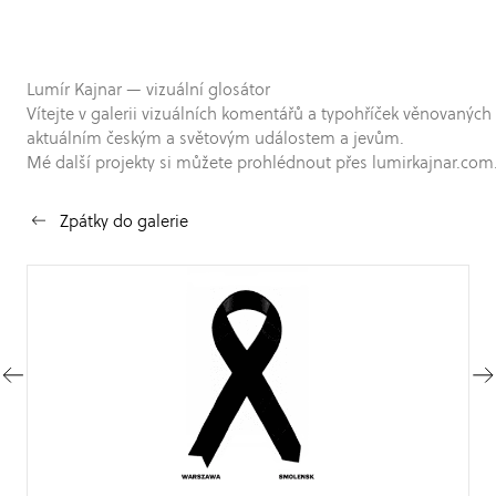
Lumír Kajnar — vizuální glosátor
Vítejte v galerii vizuálních komentářů a typohříček věnovaných
aktuálním českým a světovým událostem a jevům.
Mé další projekty si můžete prohlédnout přes lumirkajnar.com
Zpátky do galerie