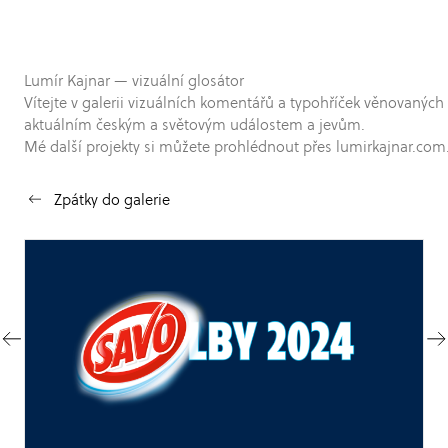
Lumír Kajnar — vizuální glosátor
Vítejte v galerii vizuálních komentářů a typohříček věnovaných
aktuálním českým a světovým událostem a jevům.
Mé další projekty si můžete prohlédnout přes lumirkajnar.com
Zpátky do galerie