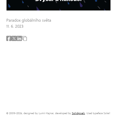
Paradox globálního světa
11. 6. 2023
© 2009–2026, designed by Lumír Kajnar, developed by
Solidpixels
. Used typeface Soleil