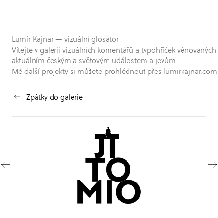
Lumír Kajnar — vizuální glosátor
Vítejte v galerii vizuálních komentářů a typohříček věnovaných
aktuálním českým a světovým událostem a jevům.
Mé další projekty si můžete prohlédnout přes lumirkajnar.com
Zpátky do galerie