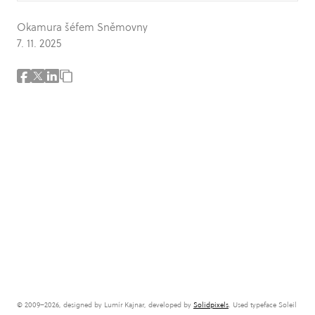
Okamura šéfem Sněmovny
7. 11. 2025
© 2009–2026, designed by Lumír Kajnar, developed by
Solidpixels
. Used typeface Soleil