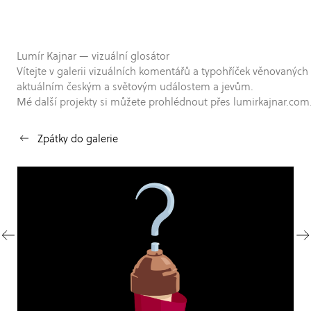
Lumír Kajnar — vizuální glosátor
Vítejte v galerii vizuálních komentářů a typohříček věnovaných
aktuálním českým a světovým událostem a jevům.
Mé další projekty si můžete prohlédnout přes lumirkajnar.com
Zpátky do galerie