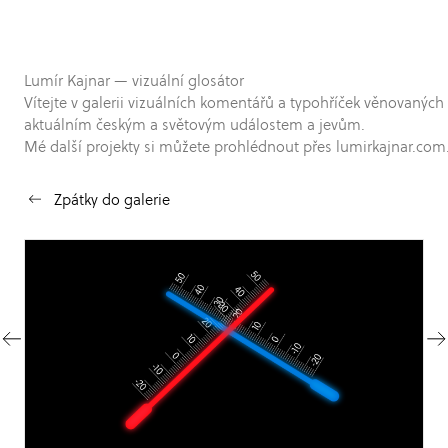
Lumír Kajnar — vizuální glosátor
Vítejte v galerii vizuálních komentářů a typohříček věnovaných
aktuálním českým a světovým událostem a jevům.
Mé další projekty si můžete prohlédnout přes lumirkajnar.com
Zpátky do galerie