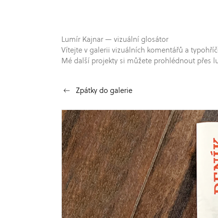
Lumír Kajnar — vizuální glosátor
Vítejte v galerii vizuálních komentářů a typo
Mé další projekty si můžete prohlédnout přes l
Zpátky do galerie