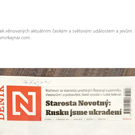
hříček věnovaných aktuálním českým a světovým událostem a jevům.
umirkajnar.com.