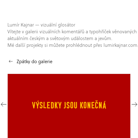
Lumír Kajnar — vizuální glosátor
Vítejte v galerii vizuálních komentářů a typohříček věnovaných
aktuálním českým a světovým událostem a jevům.
Mé další projekty si můžete prohlédnout přes lumirkajnar.com
Zpátky do galerie