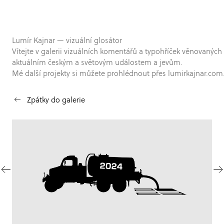
Lumír Kajnar — vizuální glosátor
Vítejte v galerii vizuálních komentářů a typohříček věnovaných
aktuálním českým a světovým událostem a jevům.
Mé další projekty si můžete prohlédnout přes lumirkajnar.com
Zpátky do galerie