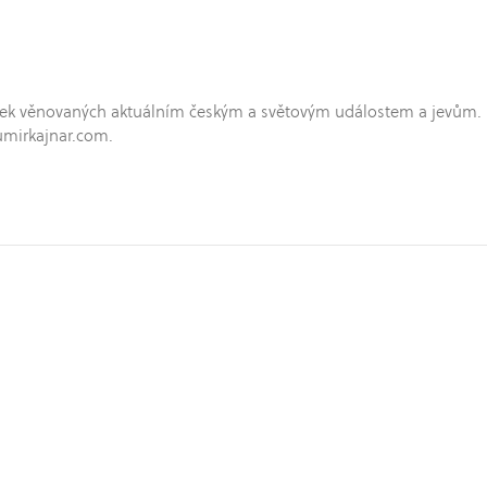
hříček věnovaných aktuálním českým a světovým událostem a jevům.
umirkajnar.com.