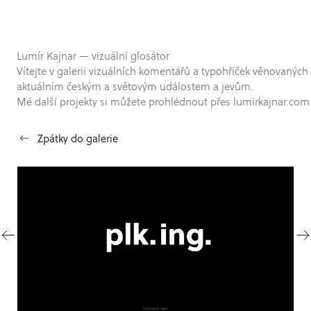
Lumír Kajnar — vizuální glosátor
Vítejte v galerii vizuálních komentářů a typohříček věnovaných
aktuálním českým a světovým událostem a jevům.
Mé další projekty si můžete prohlédnout přes lumirkajnar.com
Zpátky do galerie