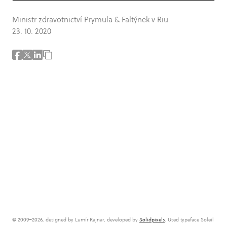
Ministr zdravotnictví Prymula & Faltýnek v Riu
23. 10. 2020
© 2009–2026, designed by Lumír Kajnar, developed by
Solidpixels
. Used typeface Soleil