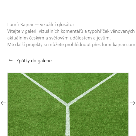
Lumír Kajnar — vizuální glosátor
Vítejte v galerii vizuálních komentářů a typohříček věnovaných
aktuálním českým a světovým událostem a jevům.
Mé další projekty si můžete prohlédnout přes lumirkajnar.com
Zpátky do galerie