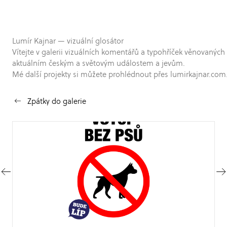
Lumír Kajnar — vizuální glosátor
Vítejte v galerii vizuálních komentářů a typohříček věnovaných
aktuálním českým a světovým událostem a jevům.
Mé další projekty si můžete prohlédnout přes lumirkajnar.com
Zpátky do galerie