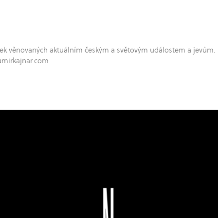
hříček věnovaných aktuálním českým a světovým událostem a jevům.
umirkajnar.com.