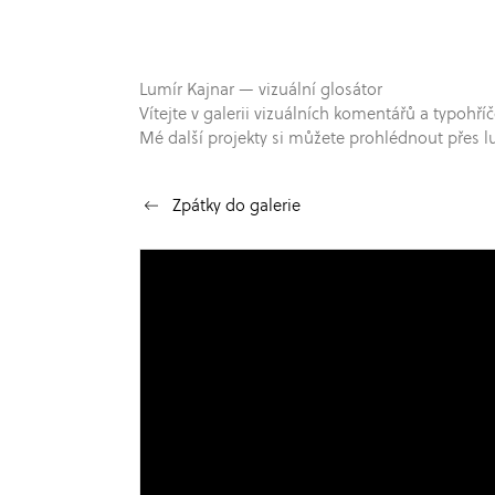
Lumír Kajnar — vizuální glosátor
Vítejte v galerii vizuálních komentářů a typo
Mé další projekty si můžete prohlédnout přes l
Zpátky do galerie