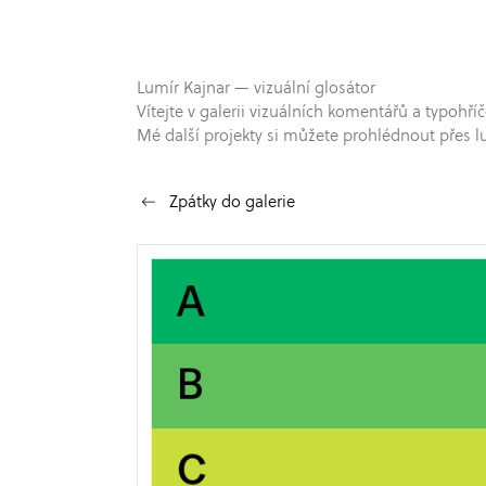
Lumír Kajnar — vizuální glosátor
Vítejte v galerii vizuálních komentářů a typo
Mé další projekty si můžete prohlédnout přes l
Zpátky do galerie