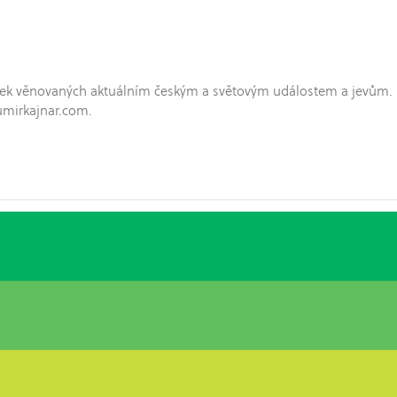
hříček věnovaných aktuálním českým a světovým událostem a jevům.
umirkajnar.com.