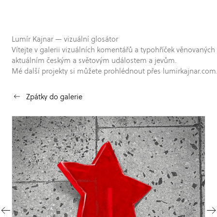
Lumír Kajnar — vizuální glosátor
Vítejte v galerii vizuálních komentářů a typohříček věnovaných
aktuálním českým a světovým událostem a jevům.
Mé další projekty si můžete prohlédnout přes lumirkajnar.com
Zpátky do galerie