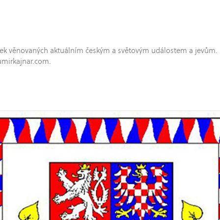
hříček věnovaných aktuálním českým a světovým událostem a jevům.
umirkajnar.com.