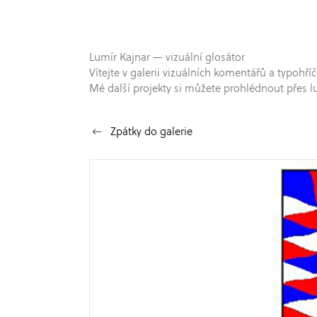
Lumír Kajnar — vizuální glosátor
Vítejte v galerii vizuálních komentářů a typo
Mé další projekty si můžete prohlédnout přes l
Zpátky do galerie