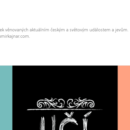
hříček věnovaných aktuálním českým a světovým událostem a jevům.
umirkajnar.com.