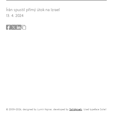
Írán spustil přímý útok na Izrael
13. 4. 2024
© 2009–2026, designed by Lumír Kajnar, developed by
Solidpixels
. Used typeface Soleil