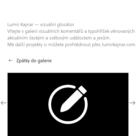
Lumír Kajnar — vizuální glosátor
Vítejte v galerii vizuálních komentářů a typohříček věnovaných
aktuálním českým a světovým událostem a jevům.
Mé další projekty si můžete prohlédnout přes lumirkajnar.com
Zpátky do galerie