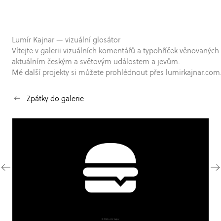
Lumír Kajnar — vizuální glosátor
Vítejte v galerii vizuálních komentářů a typohříček věnovaných
aktuálním českým a světovým událostem a jevům.
Mé další projekty si můžete prohlédnout přes lumirkajnar.com
Zpátky do galerie