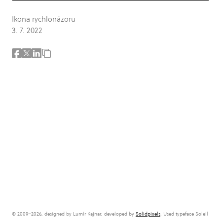
Ikona rychlonázoru
3. 7. 2022
© 2009–2026, designed by Lumír Kajnar, developed by
Solidpixels
. Used typeface Soleil