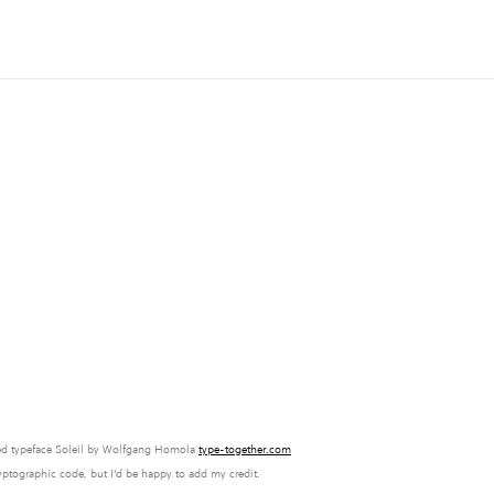
ed typeface Soleil by Wolfgang Homola
type-together.com
ryptographic code, but I'd be happy to add my credit.