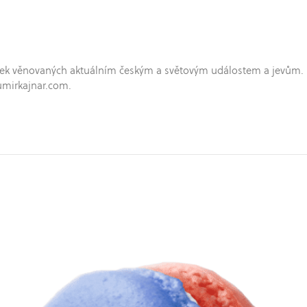
hříček věnovaných aktuálním českým a světovým událostem a jevům.
umirkajnar.com.