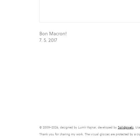
Bon Macron!
7. 5. 2017
© 2009–2026, designed by Lumír Kajnar, developed by
Solidpixels
. Us
Thank you for sharing my work. The visual glosses are protected by a c