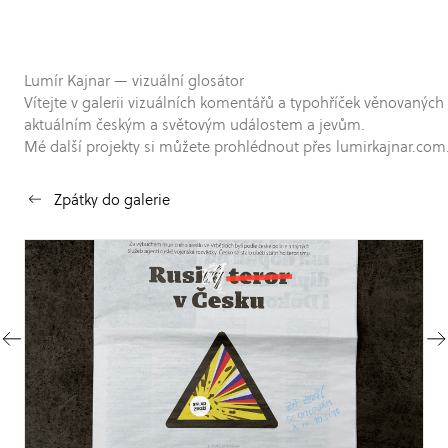
Lumír Kajnar — vizuální glosátor
Vítejte v galerii vizuálních komentářů a typohříček věnovaných
aktuálním českým a světovým událostem a jevům.
Mé další projekty si můžete prohlédnout přes lumirkajnar.com
Zpátky do galerie