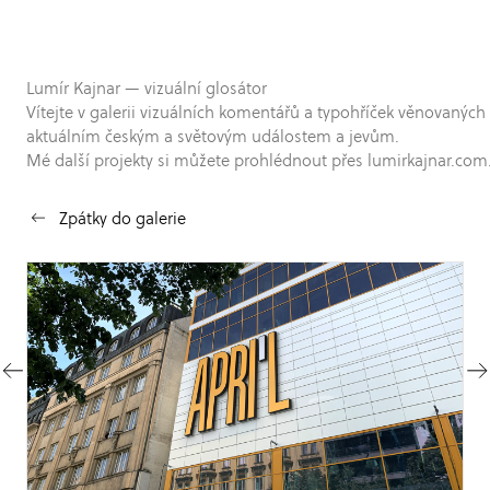
Lumír Kajnar — vizuální glosátor
Vítejte v galerii vizuálních komentářů a typohříček věnovaných
aktuálním českým a světovým událostem a jevům.
Mé další projekty si můžete prohlédnout přes lumirkajnar.com
Zpátky do galerie