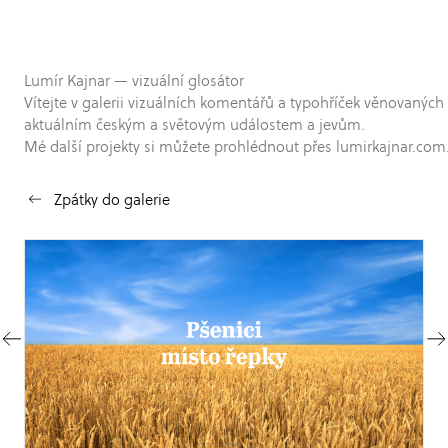
Lumír Kajnar — vizuální glosátor
Vítejte v galerii vizuálních komentářů a typohříček věnovaných
aktuálním českým a světovým událostem a jevům.
Mé další projekty si můžete prohlédnout přes lumirkajnar.com
Zpátky do galerie